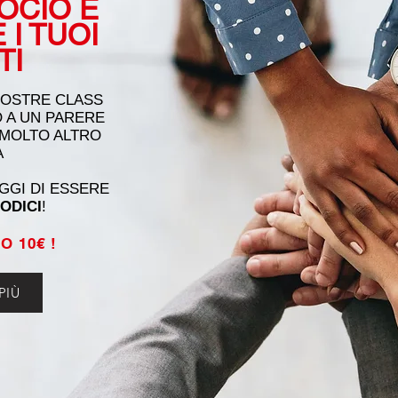
SOCIO
E
E
I TUOI
TI
NOSTRE CLASS
O A UN PARERE
 MOLTO ALTRO
A
AGGI DI ESSERE
ODICI
!
 10€ !
PIÙ