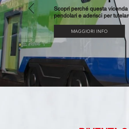
Scopri perché questa vicenda ri
pendolari e aderisci per tutelare 
MAGGIORI INFO