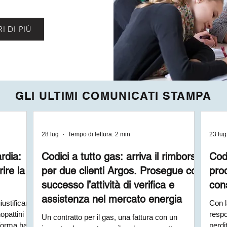
I DI PIÙ
GLI ULTIMI COMUNICATI STAMPA
28 lug
Tempo di lettura: 2 min
23 lug
rdia:
Codici a tutto gas: arriva il rimborso
Codi
rire la
per due clienti Argos. Prosegue con
prod
successo l’attività di verifica e
con
assistenza nel mercato energia
ustificare
Con l
opattini
respo
Un contratto per il gas, una fattura con un
iforma ha
perdi