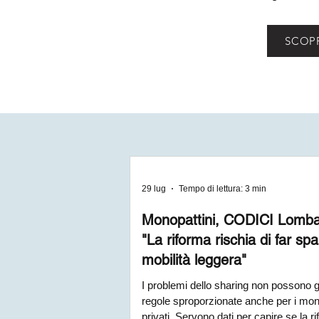
SCOPR
29 lug
Tempo di lettura: 3 min
Monopattini, CODICI Lomba
"La riforma rischia di far spa
mobilità leggera"
I problemi dello sharing non possono gi
regole sproporzionate anche per i mon
privati. Servono dati per capire se la r