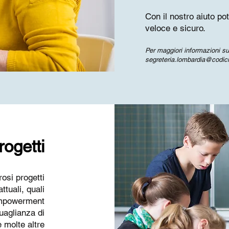
Con il nostro aiuto po
veloce e sicuro.
Per maggiori informazioni sul
segreteria.lombardia@codici
rogetti
si progetti
ttuali, quali
empowerment
uaglianza di
 molte altre