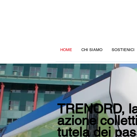
HOME
CHI SIAMO
SOSTIENICI
TRENORD, la
azione collett
tutela dei pa