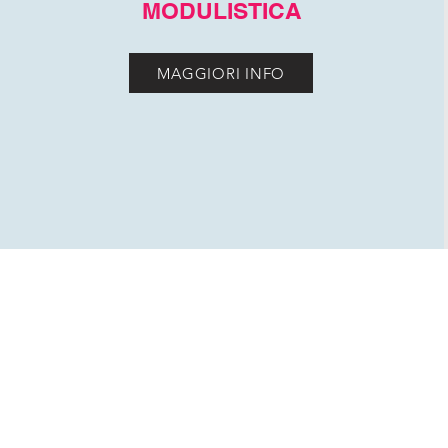
MODULISTICA
MAGGIORI INFO
ASSOCIAZIONE CODICI LOMBARDIA ETS - C.
SCRIVICI
|
codici.lombardia@codic