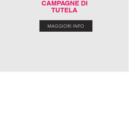
CAMPAGNE DI
TUTELA
MAGGIORI INFO
F. 97253120154 - Associazione di volontariato L.r. 01/08 - Associazione di cons
i.org
CHIAMACI
| 0362.258143