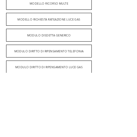
MODELLO RICORSO MULTE
MODELLO RICHIESTA RATEAZIONE LUCE GAS
MODULO DISDETTA GENERICO
MODULO DIRITTO DI RIPENSAMENTO TELEFONIA
MODULO DIRITTO DI RIPENSAMENTO LUCE GAS
MODELLO DENUNCIA DISCONOSCIMENTO CONTRATTO
ASSOCIAZIONE CODICI LOMBARDIA ETS - C.F.
97253120154
- Associazione di volontariato L.r. 01/08 -
Associazione di consumatori ed utenti L.r. 06/03
SCRIVICI
|
codici.lombardia@codici.org
CHIAMACI
|
0362.258143