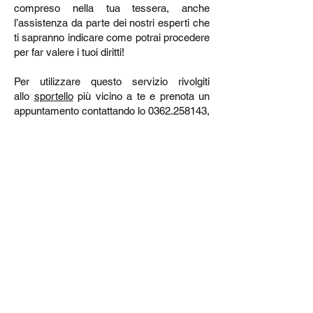
compreso nella tua tessera, anche
l’assistenza da parte dei nostri esperti che
ti sapranno indicare come potrai procedere
per far valere i tuoi diritti!
Per utilizzare questo servizio rivolgiti
allo
sportello
più vicino a te e prenota un
appuntamento contattando lo
0362.258143
,
oppure inviaci la tua richiesta di assistenza
via mail ai nostri
contatti
.
Tieniti sempre aggiornato sulle notizie
relative a questo argomento, consultando
la nostra
area stampa
.
TORNA ALLE CAMPAGNE
ASSOCIAZIONE CODICI LOMBARDIA ETS - C.F.
97253120154
- Associazione di volontariato L.r. 01/08 -