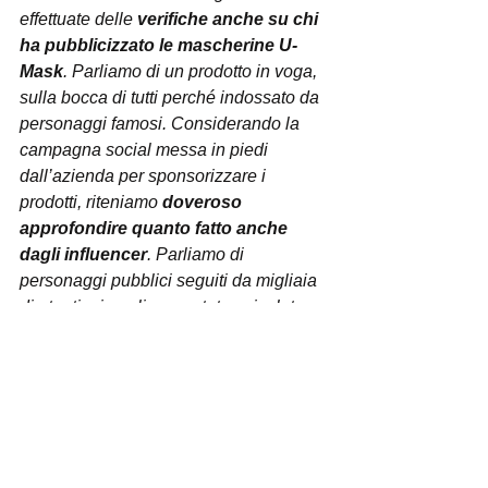
effettuate delle 
verifiche anche su chi 
ha pubblicizzato le mascherine U-
Mask
. Parliamo di un prodotto in voga, 
sulla bocca di tutti perché indossato da 
personaggi famosi. Considerando la 
campagna social messa in piedi 
dall’azienda per sponsorizzare i 
prodotti, riteniamo 
doveroso 
approfondire quanto fatto anche 
dagli influencer
. Parliamo di 
personaggi pubblici seguiti da migliaia 
di utenti, ai quali sono state veicolate 
informazioni non attendibili, per usare 
un eufemismo, come sta emergendo 
dalle indagini. I consumatori sono stati 
indotti ad acquistare un prodotto 
tutt’altro che sicuro ed efficace, i 
requisiti tecnici tanto enfatizzati non 