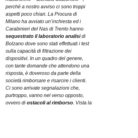
perché a nostro avviso ci sono troppi 
aspetti poco chiari. La Procura di 
Milano ha avviato un’inchiesta ed i 
Carabinieri del Nas di Trento hanno 
sequestrato il laboratorio analisi
 di 
Bolzano dove sono stati effettuati i test 
sulla capacità di filtrazione dei 
dispositivi. In un quadro del genere, 
con tante domande che attendono una 
risposta, è doveroso da parte della 
società rimborsare e risarcire i clienti. 
Ci sono arrivate segnalazioni che, 
purtroppo, vanno nel verso opposto, 
ovvero di 
ostacoli al rimborso
. Vista la 
situazione e considerando che di 
mezzo c’è la salute, auspichiamo un 
comportamento diverso da parte 
dell’azienda. Per quanto ci riguarda, 