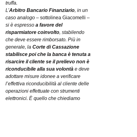
truffa.
L’
Arbitro Bancario Finanziario
, in un 
caso analogo
 – sottolinea Giacomelli – 
si è espresso 
a favore del 
risparmiatore coinvolto
, stabilendo 
che deve essere rimborsato. Più in 
generale, la 
Corte di Cassazione 
stabilisce poi che la banca è tenuta a 
risarcire il cliente se il prelievo non è 
riconducibile alla sua volontà
 e deve 
adottare misure idonee a verificare 
l’effettiva riconducibilità al cliente delle 
operazioni effettuate con strumenti 
elettronici. È quello che chiediamo 
all’istituto del nostro assistito, pronti 
all’azione legale per tutelarlo. Con 
l’occasione, invitiamo i consumatori a 
prestare la massima attenzione quando 
si ricevono telefonate da chi si presenta 