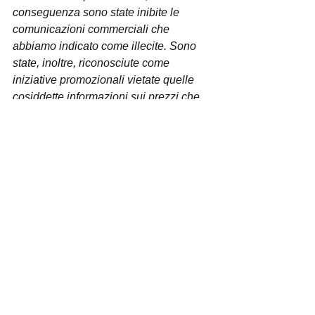
conseguenza sono state inibite le 
comunicazioni commerciali che 
abbiamo indicato come illecite. Sono 
state, inoltre, riconosciute come 
iniziative promozionali vietate quelle 
cosiddette informazioni sui prezzi che, 
in realtà, sono dirette a promuovere la 
vendita, rappresentando al 
consumatore vantaggi economici 
immediati derivanti dall’acquisto dei 
dispositivi in questione. 
Il Tribunale di 
Roma, Sezione Specializzata in 
materia di Impresa, ha inibito con 
effetto immediato alla Philip Morris 
Italia Srl le comunicazioni 
commerciali illecite delle sigarette 
elettroniche e dei liquidi di ricarica 
sui propri siti web e canali social, 