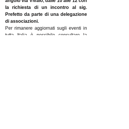
angolo via Vivaio, dalle 10 alle 12 con 
la richiesta di un incontro al sig. 
Prefetto da parte di una delegazione 
di associazioni.
Per rimanere aggiornati sugli eventi in 
tutta Italia è possibile consultare la 
pagina dell’evento: 
https://fb.me/e/b5NiEHZ6G
.
La pentola vuota è il simbolo della 
difficoltà delle persone e delle famiglie 
che faticano ormai a soddisfare bisogni 
essenziali, come mettere insieme 
quotidianamente il pranzo con la cena. 
Sono state 
invitate a partecipare
 le 
Organizzazioni sindacali e datoriali, il 
mondo del Terzo settore e del 
Volontariato sociale, le associazioni 
ambientaliste e studentesche.