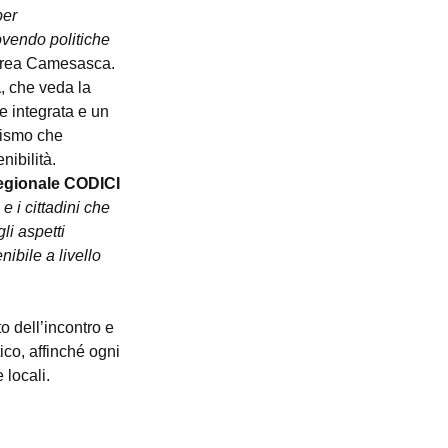
er 
vendo politiche 
drea Camesasca.
a
, che veda la 
 integrata e un 
urismo che 
nibilità.
Regionale CODICI 
e i cittadini che 
li aspetti 
ibile a livello 
 dell’incontro e 
co, affinché ogni 
 locali.