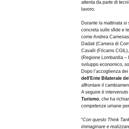
attenta da parte di tecn
lavoro.
Durante la mattinata si 
concreta sulle sfide e le 
come Andrea Camesasca 
Dadati (Camera di Com
Cavalli (Filcams CGIL)
(Regione Lombardia – D
sviluppo economico, sost
Dopo l’accoglienza dei p
dell’Ente Bilaterale d
affrontare il cambiament
A seguire è intervenuto
Turismo
, che ha richia
competenze umane per ga
“
Con questo Think Tank a
immaginare e realizzare 