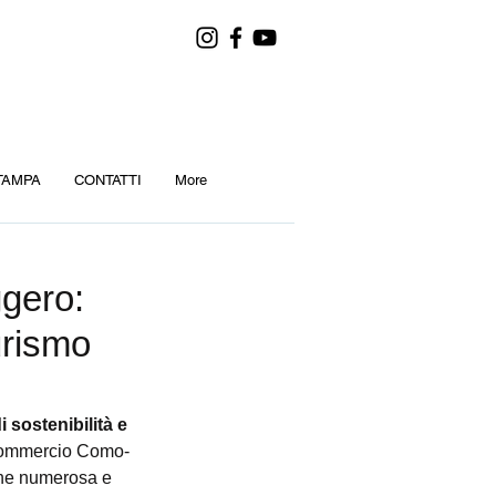
TAMPA
CONTATTI
More
gero:
turismo
 sostenibilità e 
 Commercio Como-
one numerosa e 