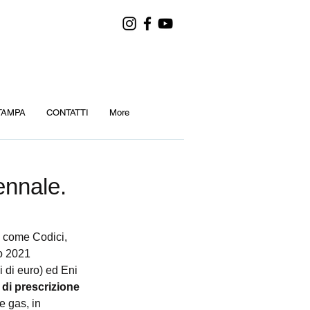
TAMPA
CONTATTI
More
ennale.
, come Codici, 
io 2021 
i di euro) ed Eni 
e di prescrizione 
e gas, in 