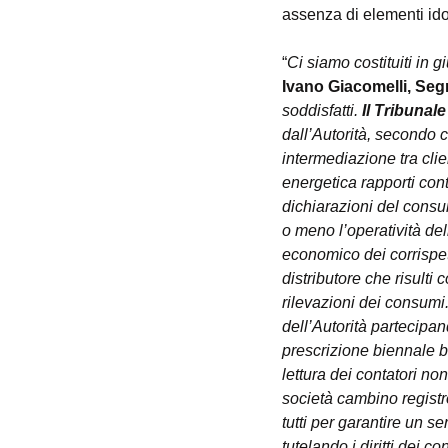
assenza di elementi idon
“
Ci siamo costituiti in g
Ivano Giacomelli, Segr
soddisfatti. 
Il Tribunal
dall’Autorità, secondo c
intermediazione tra clien
energetica rapporti cont
dichiarazioni del consu
o meno l’operatività del
economico dei corrispett
distributore che risulti
rilevazioni dei consumi
dell’Autorità partecipa
prescrizione biennale bo
lettura dei contatori n
società cambino registro
tutti per garantire un s
tutelando i diritti dei c