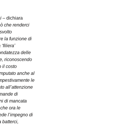
i 
– dichiara 
uò che renderci 
svolto 
re la funzione di 
filiera’ 
fondatezza delle 
re, riconoscendo 
 il costo 
imputato anche al 
tempestivamente le 
o all’attenzione 
omande di 
oni di mancata 
che ora le 
iede l’impegno di 
 batterci, 