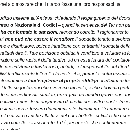
ei a dimostrare che il ritardo fosse una loro responsabilità.
iudizio insieme all’Antitrust chiedendo il respingimento dei ricors
etario Nazionale di Codici 
–
 quindi la sentenza del Tar non p
e ha confermato le sanzioni
, ritenendo corretto il ragionamento 
ui 
non può che essere il venditore
 il soggetto tenuto a svolge
te e distributore, poiché intrattiene con entrambi i soggetti della ‘
rattuali diretti. Tale posizione obbliga il venditore a valutare la 
matore sulle ragioni della tardiva od omessa lettura del contato
la prescrizione e trasferendo, quindi, sul responsabile del ritardo
ivi tardivamente fatturati. Un costo che, pertanto, potrà essere 
 colpevolmente
 inadempiente al proprio obbligo
 di effettuare 
. Dalle segnalazioni che avevamo raccolto, e che abbiamo portat
ndo ai procedimenti istruttori, emergeva un quadro grave, con d
cciate, richieste di pagamento di crediti prescritti e contestazi
onostante non ci fossero documenti a testimoniarlo. Ci auguriamo 
. Lo diciamo anche alla luce del caro bollette, criticità che rich
ervizio corretto e trasparente. Ed è per questo che continueremo a
onsumatori
”.