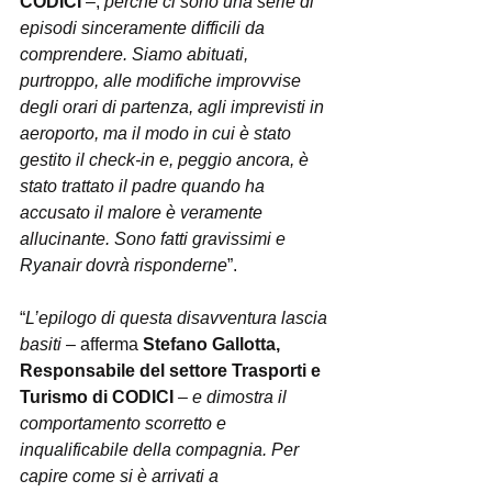
CODICI
 –, 
perché ci sono una serie di 
episodi sinceramente difficili da 
comprendere. Siamo abituati, 
purtroppo, alle modifiche improvvise 
degli orari di partenza, agli imprevisti in 
aeroporto, ma il modo in cui è stato 
gestito il check-in e, peggio ancora, è 
stato trattato il padre quando ha 
accusato il malore è veramente 
allucinante. Sono fatti gravissimi e 
Ryanair dovrà risponderne
”.
“
L’epilogo di questa disavventura lascia 
basiti 
– afferma 
Stefano Gallotta, 
Responsabile del settore Trasporti e 
Turismo di CODICI
 – 
e dimostra il 
comportamento scorretto e 
inqualificabile della compagnia. Per 
capire come si è arrivati a 