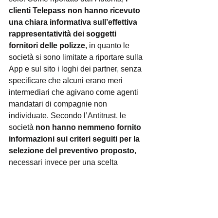
clienti Telepass non hanno ricevuto 
una chiara informativa sull’effettiva 
rappresentatività dei soggetti 
fornitori delle polizze
, in quanto le 
società si sono limitate a riportare sulla 
App e sul sito i loghi dei partner, senza 
specificare che alcuni erano meri 
intermediari che agivano come agenti 
mandatari di compagnie non 
individuate. Secondo l’Antitrust, le 
società 
non hanno nemmeno fornito 
informazioni sui criteri seguiti per la 
selezione del preventivo proposto
, 
necessari invece per una scelta 
consapevole da parte dei consumatori.
Alla luce di quanto accertato 
dall’Autorità, con tanto di sanzione 
milionaria nei confronti delle due 