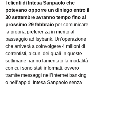
I clienti di Intesa Sanpaolo che 
potevano opporre un diniego entro il 
30 settembre avranno tempo fino al 
prossimo 29 febbraio
 per comunicare 
la propria preferenza in merito al 
passaggio ad Isybank. Un’operazione 
che arriverà a coinvolgere 4 milioni di 
correntisti, alcuni dei quali in queste 
settimane hanno lamentato la modalità 
con cui sono stati informati, ovvero 
tramite messaggi nell’internet banking 
o nell’app di Intesa Sanpaolo senza 
particolare evidenza. 
Segnalazioni raccolte anche 
dall’Antitrust e punto di partenza del 
procedimento istruttorio annunciato 
nelle scorse settimane dall’Autorità.
Come detto, l’associazione CODICI 