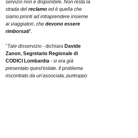
servizio non è disponibile. Non resta la 
strada del 
reclamo
 ed è quella che 
siamo pronti ad intraprendere insieme 
ai viaggiatori, che 
devono essere 
rimborsati
”.
"
Tale disservizio
 - dichiara
 Davide 
Zanon, Segretario Regionale di 
CODICI Lombardia
 - 
si era già 
presentato quest'estate. Il problema 
riscontrato da un'associata, purtroppo 
però, non si è risolto neppure al desk 
dell'aeroporto; a causa delle lunghe file 
e attese dovute ai controlli di sicurezza 
per Covid-19 in aeroporto, l'assistita 
non è riuscita ad effettuare il check-in 
per tempo ed è stata costretta ad 
acquistare dei nuovi biglietti. Anche in 
quel caso Ryanair non si è dimostrata 