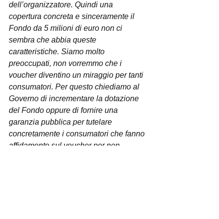
dell’organizzatore. Quindi una 
copertura concreta e sinceramente il 
Fondo da 5 milioni di euro non ci 
sembra che abbia queste 
caratteristiche. Siamo molto 
preoccupati, non vorremmo che i 
voucher diventino un miraggio per tanti 
consumatori. Per questo chiediamo al 
Governo di incrementare la dotazione 
del Fondo oppure di fornire una 
garanzia pubblica per tutelare 
concretamente i consumatori che fanno 
affidamento sul voucher per non 
perdere le somme spese per un viaggio 
a cui hanno dovuto rinunciare a causa 
della pandemia
”.
CODICI sta fornendo assistenza a tanti 
consumatori che si sono scontrati con il 