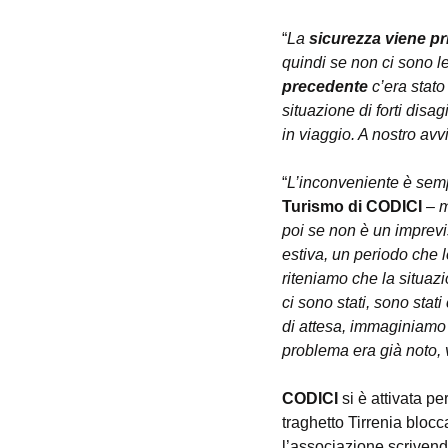
“
La 
sicurezza viene pr
quindi se non ci sono le
precedente
 c’era stato
situazione di forti disa
in viaggio. A nostro avvi
“
L’inconveniente è semp
Turismo di CODICI
 – 
m
poi se non è un imprevis
estiva, un periodo che 
riteniamo che la situaz
ci sono stati, sono stat
di attesa, immaginiamo p
problema era già noto, v
CODICI
 si è attivata pe
traghetto Tirrenia blocc
l’associazione scrivendo