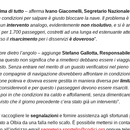
ima di tutto
 – afferma 
Ivano Giacomelli, Segretario Nazional
 condizioni per salpare è giusto bloccare la nave. Il problema è 
 un 
intervento
 analogo, evidentemente 
non risolutivo
, e si è a
gi per 1.700 passeggeri, costretti ad una lunga ed estenuante atte
so il 
risarcimento
 per i disservizi 
è doveroso
”.
re dietro l’angolo
 – aggiunge 
Stefano Gallotta, Responsabile 
a questo non significa che a rimetterci debbano essere i viaggiat
to. Senza entrare nel merito di un guasto verificatosi nel pieno 
le compagnie di navigazione dovrebbero affrontare in condizioni 
ione poteva e doveva essere gestita in maniera diversa per 
limit
i considerevoli e per questo i passeggeri devono essere risarciti.
oi in che condizioni tra caldo e affollamenti, senza dimenticare il
isto che il giorno precedente c’era stato già un intervento
”. 
r raccogliere le 
segnalazioni
 e fornire assistenza agli sfortunat
ato a Olbia da una falla nello scafo. È possibile mettersi in conta
 all’indirizzo email 
segreteria.sportello@codici.org
 oppure tele