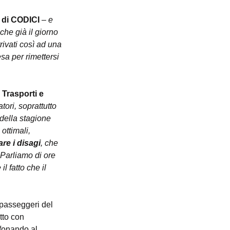
e di CODICI
 – 
e 
che già il giorno 
rrivati così ad una 
sa per rimettersi 
Trasporti e 
ori, soprattutto 
della stagione 
ottimali, 
are i disagi
, che 
 Parliamo di ore 
 fatto che il 
i passeggeri del 
tto con 
fonando al 