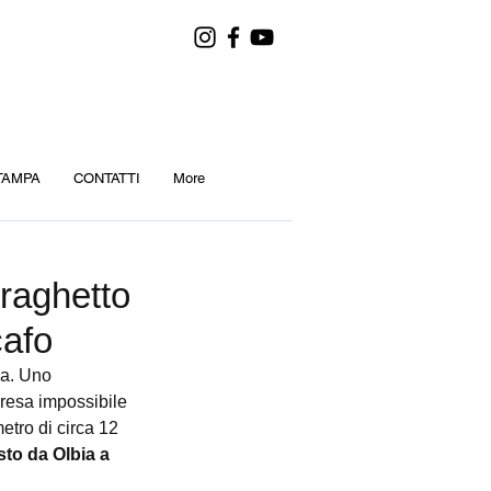
TAMPA
CONTATTI
More
traghetto
cafo
na. Uno 
presa impossibile 
metro di circa 12 
sto da Olbia a 