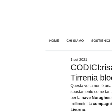
HOME
CHI SIAMO
SOSTIENICI
1 set 2021
CODICI:risa
Tirrenia blo
Questa volta non è una 
spostamento come tanti,
per la 
nave Nuraghes d
millimetri, 
la compagnia
Livorno
.