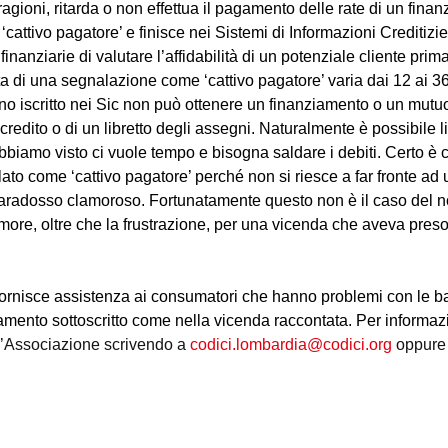
agioni, ritarda o non effettua il pagamento delle rate di un fina
‘cattivo pagatore’ e finisce nei Sistemi di Informazioni Creditizie
 finanziarie di valutare l’affidabilità di un potenziale cliente pri
a di una segnalazione come ‘cattivo pagatore’ varia dai 12 ai 36
dino iscritto nei Sic non può ottenere un finanziamento o un mutu
 credito o di un libretto degli assegni. Naturalmente è possibile l
iamo visto ci vuole tempo e bisogna saldare i debiti. Certo è ch
lato come ‘cattivo pagatore’ perché non si riesce a far fronte ad
radosso clamoroso. Fortunatamente questo non è il caso del nos
imore, oltre che la frustrazione, per una vicenda che aveva preso
fornisce assistenza ai consumatori che hanno problemi con le b
mento sottoscritto come nella vicenda raccontata. Per informazi
l’Associazione scrivendo a 
codici.lombardia@codici.org
 oppure
F. 97253120154 - Associazione di volontariato L.r. 01/08 - Associazione di cons