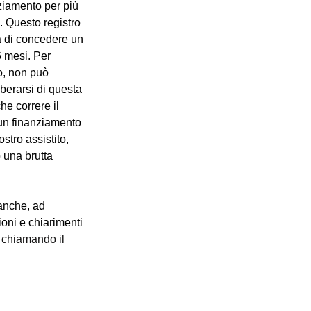
nziamento per più 
. Questo registro 
ma di concedere un 
 mesi. Per 
o, non può 
iberarsi di questa 
e correre il 
 un finanziamento 
tro assistito, 
 una brutta 
anche, ad 
oni e chiarimenti 
 chiamando il 
umatori ed utenti L.r. 06/03