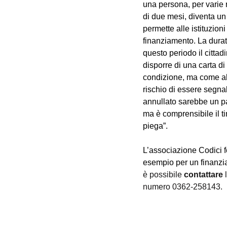
una persona, per varie r
di due mesi, diventa un 
permette alle istituzioni
finanziamento. La durat
questo periodo il citta
disporre di una carta di
condizione, ma come abb
rischio di essere segna
annullato sarebbe un pa
ma è comprensibile il t
piega”.
L’associazione Codici 
esempio per un finanzia
è possibile 
contattare
 
numero 0362-258143.
ASSOCIAZIONE CODICI LOMBARDIA ETS - C.