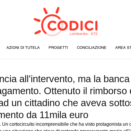
AZIONI DI TUTELA
PROGETTI
CONCILIAZIONE
AREA S
uncia all’intervento, ma la banc
pagamento. Ottenuto il rimborso 
ad un cittadino che aveva sottos
amento da 11mila euro
 Un cortocircuito incomprensibile che ha visto protagonista un 