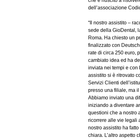
che è riuscito a risolv
dell’associazione Codic
“Il nostro assistito – r
sede della GioDental, l
Roma. Ha chiesto un prev
finalizzato con Deutsch
rate di circa 250 euro,
cambiato idea ed ha deci
inviata nei tempi e con l
assistito si è ritrovato
Servizi Clienti dell’ist
presso una filiale, ma i
Abbiamo inviato una dif
iniziando a diventare 
questioni che a nostro 
ricorrere alle vie legal
nostro assistito ha fatt
chiara. L’altro aspetto