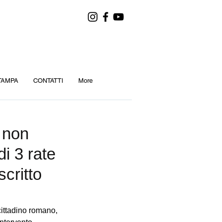
TAMPA
CONTATTI
More
a non
di 3 rate
critto
cittadino romano, 