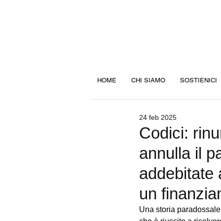
HOME
CHI SIAMO
SOSTIENICI
24 feb 2025
Codici: rin
annulla il 
addebitate 
un finanzi
Una storia paradossale.