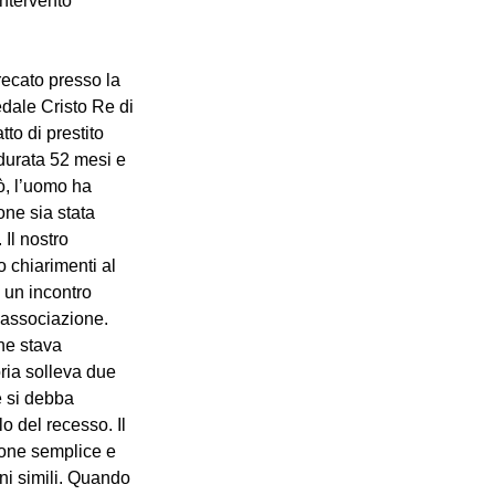
ntervento 
recato presso la 
dale Cristo Re di 
to di prestito 
durata 52 mesi e 
ò, l’uomo ha 
one sia stata 
Il nostro 
 chiarimenti al 
e un incontro 
a associazione. 
he stava 
ria solleva due 
e si debba 
o del recesso. Il 
ione semplice e 
ni simili. Quando 