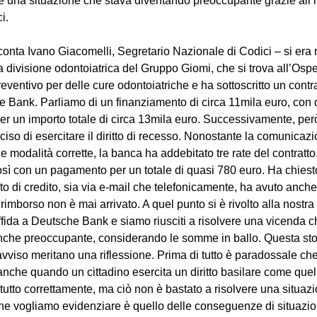
ere una situazione che stava diventando preoccupante grazie all’i
i.
acconta Ivano Giacomelli, Segretario Nazionale di Codici – si era 
a divisione odontoiatrica del Gruppo Giomi, che si trova all’Ospe
entivo per delle cure odontoiatriche e ha sottoscritto un contrat
e Bank. Parliamo di un finanziamento di circa 11mila euro, con 
 per un importo totale di circa 13mila euro. Successivamente, per
so di esercitare il diritto di recesso. Nonostante la comunicazi
e modalità corrette, la banca ha addebitato tre rate del contratto. 
 così con un pagamento per un totale di quasi 780 euro. Ha chiesto
ituto di credito, sia via e-mail che telefonicamente, ha avuto anch
l rimborso non è mai arrivato. A quel punto si è rivolto alla nostr
fida a Deutsche Bank e siamo riusciti a risolvere una vicenda c
anche preoccupante, considerando le somme in ballo. Questa sto
avviso meritano una riflessione. Prima di tutto è paradossale ch
i anche quando un cittadino esercita un diritto basilare come quell
o tutto correttamente, ma ciò non è bastato a risolvere una situaz
 che vogliamo evidenziare è quello delle conseguenze di situazio