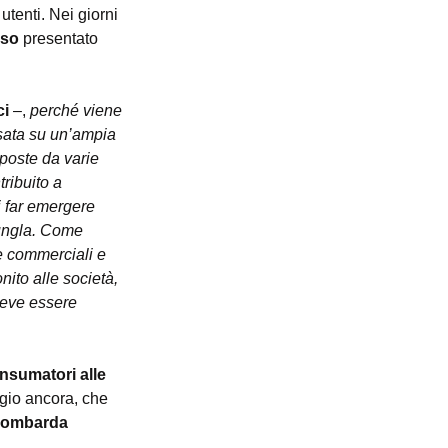
utenti. Nei giorni 
rso
 presentato 
ci
 –, 
perché viene 
basata su un’ampia 
poste da varie 
ribuito a 
 far emergere 
iungla. Come 
te commerciali e 
ito alle società, 
deve essere 
onsumatori alle 
eggio ancora, che 
 lombarda