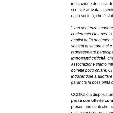
indicazione dei costi di 
scorsi è arrivata la se
dalla società, che è stat
“
Una sentenza importa
confermato l’intervento a
analisi della documenta
società di settore e si 
rappresentare partecip
importanti criticità
, ch
associazione siamo impeg
bollette poco chiare. C
inducendole a adottare c
garantita la possibilità 
CODICI è a disposizione 
prese con offerte com
presentano conti che non
dell'associazione ai nu