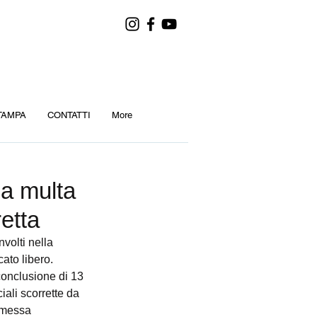
TAMPA
CONTATTI
More
la multa
retta
nvolti nella 
ato libero. 
conclusione di 13 
ali scorrette da 
omessa 