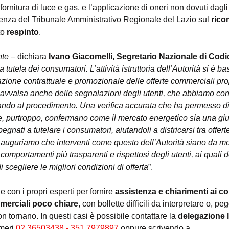
fornitura di luce e gas, e l’applicazione di oneri non dovuti dagli 
ntenza del Tribunale Amministrativo Regionale del Lazio sul 
rico
o 
respinto
.
nte
 – dichiara 
Ivano Giacomelli, Segretario Nazionale di Codi
 tutela dei consumatori. L’attività istruttoria dell’Autorità si è 
zione contrattuale e promozionale delle offerte commerciali pro
è avvalsa anche delle segnalazioni degli utenti, che abbiamo cont
ando al procedimento. Una verifica accurata che ha permesso di
e, purtroppo, confermano come il mercato energetico sia una g
nati a tutelare i consumatori, aiutandoli a districarsi tra offer
i auguriamo che interventi come questo dell’Autorità siano da mon
omportamenti più trasparenti e rispettosi degli utenti, ai quali 
di scegliere le migliori condizioni di offerta
”.
con i propri esperti per fornire
 assistenza e chiarimenti ai c
merciali poco chiare
, con bollette difficili da interpretare o, p
 tornano. In questi casi è possibile contattare la 
delegazione
meri
 02.36503438 - 351.7979897
 oppure scrivendo a 