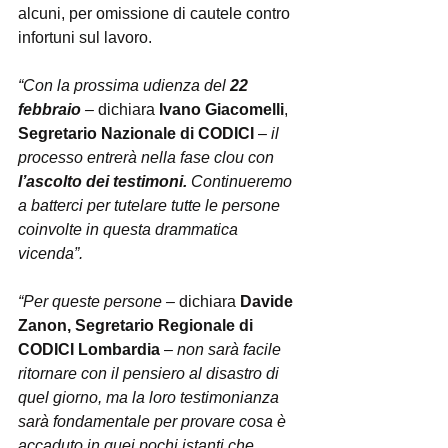
alcuni, per omissione di cautele contro 
infortuni sul lavoro.
“Con la prossima udienza del 
22 
febbraio 
–
 dichiara 
Ivano Giacomelli
, 
Segretario Nazionale di CODICI
 – 
il 
processo entrerà nella fase clou con 
l’ascolto dei testimoni. 
Continueremo 
a batterci per tutelare tutte le persone 
coinvolte in questa drammatica 
vicenda”.
“Per queste persone – 
dichiara 
Davide 
Zanon, Segretario Regionale di 
CODICI Lombardia
 –
 non sarà facile 
ritornare con il pensiero al disastro di 
quel giorno, ma la loro testimonianza 
sarà fondamentale per provare cosa è 
accaduto in quei pochi istanti che 