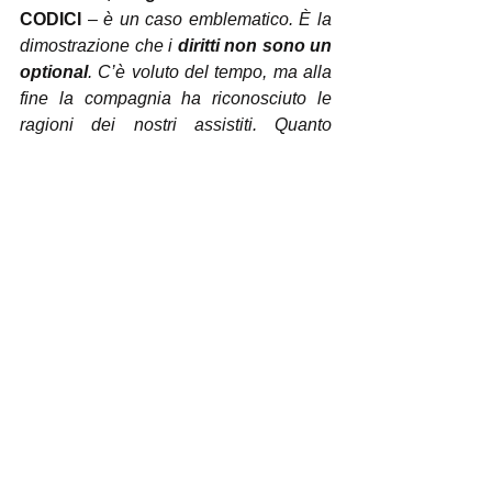
CODICI 
– 
è un caso emblematico. È la 
dimostrazione che i 
diritti non sono un 
optional
. C’è voluto del tempo, ma alla 
fine la compagnia ha riconosciuto le 
ragioni dei nostri assistiti. Quanto 
accaduto deve servire da stimolo a chi 
si ritrova a dover fare i conti con ritardi e 
disagi per il volo aereo. Non bisogna 
subire passivamente situazioni del 
genere e nemmeno scoraggiarsi o 
lasciar perdere se le cose vanno per le 
lunghe, se non si ricevono risposte 
chiare e veloci. È importante farsi 
sentire e pretendere il rispetto delle 
norme. Il caso che abbiamo voluto 
raccontare dimostra, infatti, che con 
determinazione e pazienza alla fine si 
ottengono i risultati, i problemi vengono 