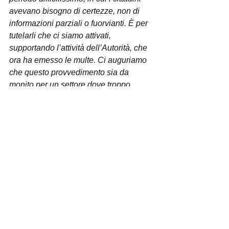
avevano bisogno di certezze, non di 
informazioni parziali o fuorvianti. È per 
tutelarli che ci siamo attivati, 
supportando l’attività dell’Autorità, che 
ora ha emesso le multe. Ci auguriamo 
che questo provvedimento sia da 
monito per un settore dove troppo 
spesso i diritti dei consumatori vengono 
trattati come un optional
”.
L’attività di monitoraggio di CODICI nel 
settore dell’e-commerce continua, non 
si ferma certo al caso Vova. In caso di 
problemi con l’acquisto
 effettuato è 
possibile mettersi in contatto con 
l’associazione telefonando al numero 
06.5571996
 oppure scrivendo 
all’indirizzo email 