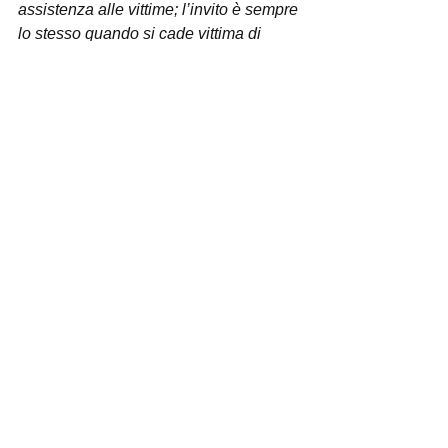
assistenza alle vittime; l’invito è sempre 
lo stesso quando si cade vittima di 
queste situazioni: denunciare, 
denunciare e ancora denunciare”.
L’Associazione è disponibile a fornire 
assistenza a tutti coloro che sono 
cadute vittima di questa o altre tipologie 
di estorsioni. La 
delegazione 
Lombardia
 è disponibile scrivendo a 
codici.lombardia@codici.org
 oppure 
chiamando i numeri 
02.36503438 – 
351.7979897
. La 
sede nazionale
 è 
disponibile telefonando al numero 
06.5571996 
oppure scrivendo 
all’indirizzo 
segreteria.sportello@codici.org
.
ASSOCIAZIONE CODICI LOMBARDIA ETS - C.F.
97253120154
- Associazione di volontariato L.r. 01/08 -