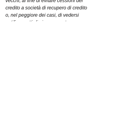
vecchi, al fine di evitare cessioni del 
credito a società di recupero di credito 
o, nel peggiore dei casi, di vedersi 
notificare atti di pignoramento.
In questo modo sarà possibile 
creare 
un piano di pagamento
 che permetta 
di estinguere i debiti più piccoli o più 
urgenti per primi, così da ridurre 
gradualmente il numero di creditori. 
Infine il consumatore 
- conclude Zanon 
- 
nel medio periodo dovrà 
necessariamente 
ridurre le spese non 
essenziali
 e provvedere a contattare 
tutti i fornitori dei finanziamenti per 
richiedere una 
rinegoziazione dei 
termini
 o un 
consolidamento del 
debito
. E’ evidente che i consumatori 
faticano a far fronte a questa situazione 
senza un supporto: può essere utile 