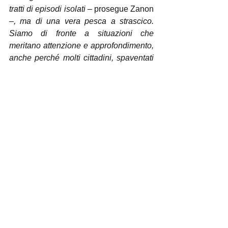
tratti di episodi isolati 
– prosegue Zanon 
–
, ma di una vera pesca a strascico. 
Siamo di fronte a situazioni che 
meritano attenzione e approfondimento, 
anche perché molti cittadini, spaventati 
dalla prospettiva di una causa o di una 
denuncia, potrebbero essere indotti a 
pagare somme di denaro senza aver 
prima verificato la reale consistenza 
delle contestazioni ricevute.”
Per questo motivo l’associazione invita 
tutti i cittadini che dovessero ricevere 
comunicazioni analoghe a conservarne 
copia e a 
richiedere
 tempestivamente 
una 
valutazione legale
 qualificata, 
evitando decisioni affrettate o 
pagamenti immediati dettati 