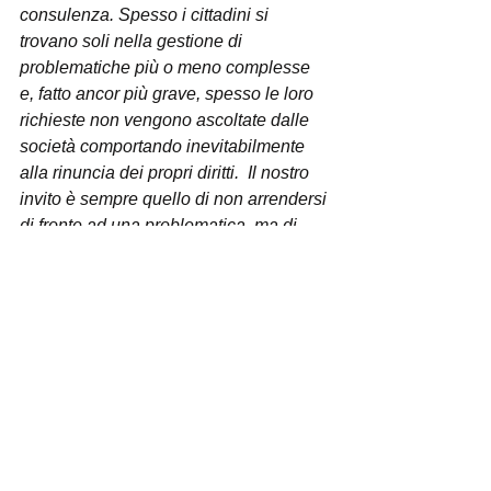
consulenza. Spesso i cittadini si 
trovano soli nella gestione di 
problematiche più o meno complesse 
e, fatto ancor più grave, spesso le loro 
richieste non vengono ascoltate dalle 
società comportando inevitabilmente 
alla rinuncia dei propri diritti.  Il nostro 
invito è sempre quello di non arrendersi 
di fronte ad una problematica, ma di 
segnalarla perché ci sono 
diritti da far 
rispettare
”.
I cittadini interessati a ricevere 
assistenza possono fissare un 
appuntamento contattando 
l’Associazione attraverso i canali 
ufficiali: scrivendo a 
codici.lombardia@codici.org
 oppure 
chiamando il numero 0362-258143.