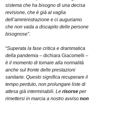
sistema che ha bisogno di una decisa 
revisione, che è già al vaglia 
dell’amministrazione e ci auguriamo 
che non vada a discapito delle persone 
bisognose”.
“
Superata la fase critica e drammatica 
della pandemia
 – dichiara Giacomelli – 
è il momento di tornare alla normalità 
anche sul fronte delle prestazioni 
sanitarie. Questo significa recuperare il 
tempo perduto, non prolungare liste di 
attesa già interminabili. Le 
risorse
 per 
rimettersi in marcia a nostro avviso 
non 
mancano
, è il momento di agire per 
garantire il diritto alla salute dei 
cittadini. Per farlo è doveroso anche 
fornire indicazioni chiare e certe sulle 