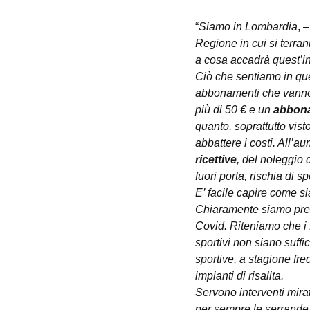
“
Siamo in Lombardia
, 
–
Regione in cui si terr
a cosa accadrà quest’inve
Ciò che sentiamo in ques
abbonamenti che vanno
più di 50 € e un 
abbona
quanto, soprattutto vist
abbattere i costi. All’a
ricettive
, del noleggio 
fuori porta, rischia di 
E’ facile capire come s
Chiaramente siamo preoc
Covid. Riteniamo che i 
sportivi non siano suffi
sportive, a stagione fre
impianti di risalita.
Servono interventi mirat
per sempre le serrande