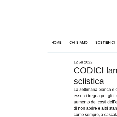
HOME
CHI SIAMO
SOSTIENICI
12 ott 2022
CODICI lanc
sciistica
La settimana bianca è d
esserci tregua per gli i
aumento dei costi dell’e
di non aprire e altri st
come sempre, a cascata