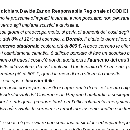
 
dichiara Davide Zanon Responsabile Regionale di CODICI
anno le prossime olimpiadi invernali e non possiamo non pensar
rno agli impianti sciistici e di risalita.
ti giorni ci preoccupa molto: si parla di aumenti dei costi degli
 dall’8% al 12%; ad esempio, a 
Bormio
, il biglietto giornaliero
mento stagionale
 costerà più di 
800 €
. A poco servono le offer
o i cambiamenti climatici, è difficile pensare di fare un acquisto 
umento di questi costi c’è poi da aggiungere 
l’aumento dei costi 
delle attrezzature, dei ristoranti etc. Una famiglia di 3 persone,
spendere più di 600 €, quasi la metà di uno stipendio mensile.
ia una spesa 
insostenibile
.
cupati anche per i risvolti occupazionali di un settore già colp
fondi stanziati dal Governo e da Regione Lombardia a sostegno 
cienti e adeguati: proporre fondi per l’efficientamento energetico d
dda già avviata, fa sorridere e arrabbiare insieme. Inoltre non tie
i e concreti per evitare che centinaia di strutture ed impianti spo
. Ci auguriamo che non venga introdotto l’ennesimo bonus, ma