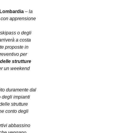
 Lombardia
 – la 
e con apprensione 
 skipass o degli 
 arriverà a costa 
te proposte in 
preventivo per 
delle strutture 
 per un weekend 
ito duramente dal 
degli impianti 
elle strutture 
ne conto degli 
rtivi abbassino 
 che vengano 