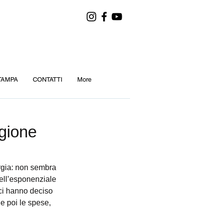
TAMPA
CONTATTI
More
agione
rgia: non sembra 
dell’esponenziale 
ici hanno deciso 
ne poi le spese, 