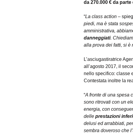
da 270.000 € da parte 
“
La class action
 – spie
piedi, ma è stata sospesa
amministrativa, abbiamo
danneggiati
. Chiediamo
alla prova dei fatti, si 
L’asciugastiratrice Agen
all’agosto 2017, il sec
nello specifico: classe
Contestata inoltre la r
“
A fronte di una spesa c
sono ritrovati con un e
energia, con conseguent
delle 
prestazioni inferi
delusi ed arrabbiati, pe
sembra doveroso che l’a