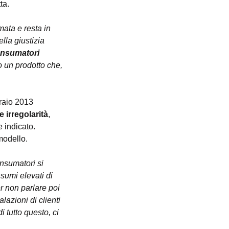
ta.
ata e resta in 
lla giustizia 
consumatori 
o un prodotto che, 
braio 2013 
e irregolarità
, 
 indicato. 
modello.
onsumatori si 
sumi elevati di 
r non parlare poi 
azioni di clienti 
 tutto questo, ci 