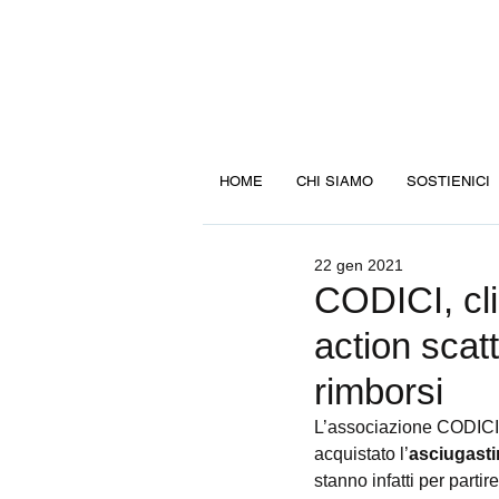
HOME
CHI SIAMO
SOSTIENICI
22 gen 2021
CODICI, cli
action scat
rimborsi
L’associazione CODICI n
acquistato l’
asciugasti
stanno infatti per parti