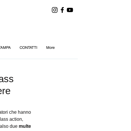
TAMPA
CONTATTI
More
lass
ere
atori che hanno 
lass action, 
valso due 
multe 