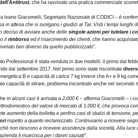
dell’Antitrust
, che ha ravvisato una pratica commerciale scorret
ga Ivano Giacomelli, Segretario Nazionale di CODICI – 
è conferm
 in attesa che si svolgano i giudizi al Tar. Visti i tempi lunghi de
 deciso di avviare anche delle 
singole azioni per tutelare i 
 il 
rimborso
 ed il risarcimento dei clienti, che hanno acquistat
è rivelato ben diverso da quello pubblicizzato
”.
to Professional è stata venduta in due modelli: il primo dal feb
ondo dal settembre 2017. Nel primo sono state riscontrate 
divers
 energetica B e capacità di carico 7 kg invece che A+ e 9 kg come
eale capacità di stirare, problema riscontrato anche nel secondo 
he in alcuni casi è arrivata a 2.000 € 
– afferma Giacomelli – 
i c
lettrodomestico del valore di mercato di 1.000 €, che provoca con
e aumento della bolletta e perfino casi di sbalzi di tensione, pe
ori
 rispetto a quanto reclamizzato. Continuiamo a ricevere segnal
rché non riescono a ricevere assistenza dalla società. Alla luce di
zienda li risarcisca per i danni causati
”.