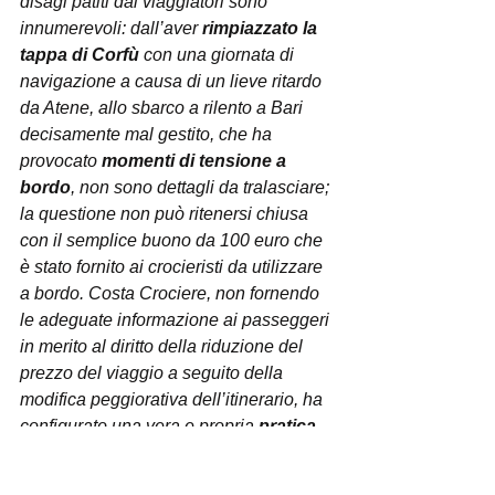
disagi patiti dai viaggiatori sono 
innumerevoli: dall’aver 
rimpiazzato la 
tappa di Corfù
 con una giornata di 
navigazione a causa di un lieve ritardo 
da Atene, allo sbarco a rilento a Bari 
decisamente mal gestito, che ha 
provocato 
momenti di tensione a 
bordo
, non sono dettagli da tralasciare; 
la questione non può ritenersi chiusa 
con il semplice buono da 100 euro che 
è stato fornito ai crocieristi da utilizzare 
a bordo. Costa Crociere, non fornendo 
le adeguate informazione ai passeggeri 
in merito al diritto della riduzione del 
prezzo del viaggio a seguito della 
modifica peggiorativa dell’itinerario, ha 
configurato una vera e propria 
pratica 
commerciale scorretta
. La nostra è la 
prima class action ammessa in Italia