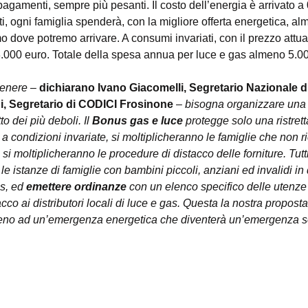
 pagamenti, sempre più pesanti. Il costo dell’energia è arrivato a
i, ogni famiglia spenderà, con la migliore offerta energetica, al
 dove potremo arrivare. A consumi invariati, con il prezzo attua
.000 euro. Totale della spesa annua per luce e gas almeno 5.00
genere 
– 
dichiarano Ivano Giacomelli, Segretario Nazionale d
, Segretario di CODICI Frosinone
 – 
bisogna organizzare una 
o dei più deboli. Il 
Bonus gas e luce 
protegge solo una ristrett
i, a condizioni invariate, si moltiplicheranno le famiglie che non
si moltiplicheranno le procedure di distacco delle forniture. Tutti
 istanze di famiglie con bambini piccoli, anziani ed invalidi in di
s, ed 
emettere ordinanze 
con un elenco specifico delle utenze d
stacco ai distributori locali di luce e gas. Questa la nostra propost
 freno ad un’emergenza energetica che diventerà un’emergenza s
F. 97253120154 - Associazione di volontariato L.r. 01/08 - Associazione di cons