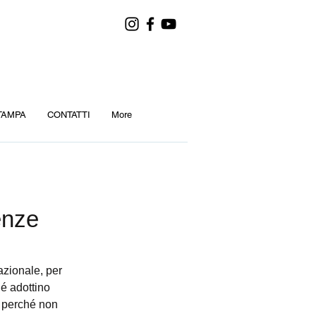
TAMPA
CONTATTI
More
enze
hé adottino 
o perché non 