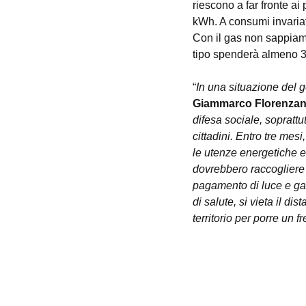
riescono a far fronte ai
kWh. A consumi invariat
Con il gas non sappiamo
tipo spenderà almeno 3
“
In una situazione del 
Giammarco Florenzani
difesa sociale, soprattutt
cittadini. Entro tre mes
le utenze energetiche e 
dovrebbero raccogliere le
pagamento di luce e ga
di salute, si vieta il di
territorio per porre un
ASSOCIAZIONE CODICI LOMBARDIA ETS - C.