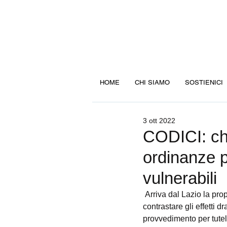
HOME
CHI SIAMO
SOSTIENICI
3 ott 2022
CODICI: chi
ordinanze p
vulnerabili
 Arriva dal Lazio la proposta dell’associazione CODICI, replicabile su tutto il territorio nazionale, per 
contrastare gli effetti d
provvedimento per tutela