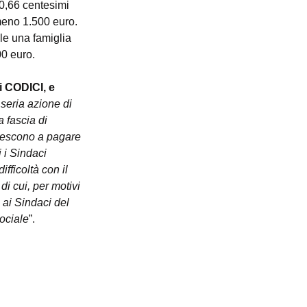
 0,66 centesimi 
meno 1.500 euro. 
le una famiglia 
0 euro.
i CODICI, e 
seria azione di 
a fascia di 
 riescono a pagare 
 i Sindaci 
fficoltà con il 
i cui, per motivi 
a ai Sindaci del 
ociale
”.
umatori ed utenti L.r. 06/03