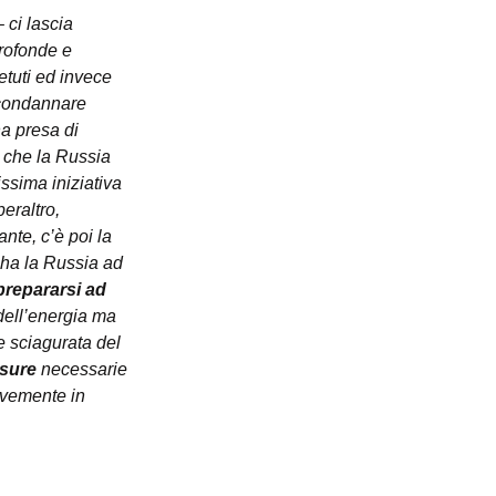
– 
ci lascia 
rofonde e 
etuti ed invece 
 condannare 
a presa di 
 che la Russia 
ssima iniziativa 
eraltro, 
te, c’è poi la 
 ha la Russia ad 
prepararsi ad 
 dell’energia ma 
e sciagurata del 
isure
 necessarie 
avemente in 