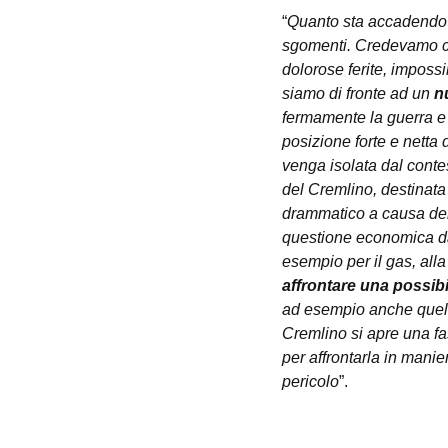
“
Quanto sta accadendo
sgomenti. Credevamo che
dolorose ferite, impossi
siamo di fronte ad un 
n
fermamente la guerra e 
posizione forte e netta
venga isolata dal conte
del Cremlino, destinata
drammatico a causa del
questione economica da 
esempio per il gas, alla
affrontare una possib
ad esempio anche quelli 
Cremlino si apre una f
per affrontarla in mani
pericolo
”.