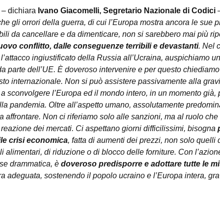
 – dichiara 
Ivano Giacomelli, Segretario Nazionale di Codici
 
 gli orrori della guerra, di cui l’Europa mostra ancora le sue p
bili da cancellare e da dimenticare, non si sarebbero mai più rip
uovo conflitto, dalle conseguenze terribili e devastanti
. Nel
l’attacco ingiustificato della Russia all’Ucraina, auspichiamo un
 da parte dell’UE. È doveroso intervenire e per questo chiediamo
sto internazionale. Non si può assistere passivamente alla gravi
 a sconvolgere l’Europa ed il mondo intero, in un momento già, p
la pandemia. Oltre all’aspetto umano, assolutamente predominan
affrontare. Non ci riferiamo solo alle sanzioni, ma al ruolo che
 reazione dei mercati. Ci aspettano giorni difficilissimi, bisogna 
ile crisi economica
, fatta di aumenti dei prezzi, non solo quelli
alimentari, di riduzione o di blocco delle forniture. Con l’azion
ase drammatica, è 
doveroso predisporre e adottare tutte le m
era adeguata, sostenendo il popolo ucraino e l’Europa intera, gr