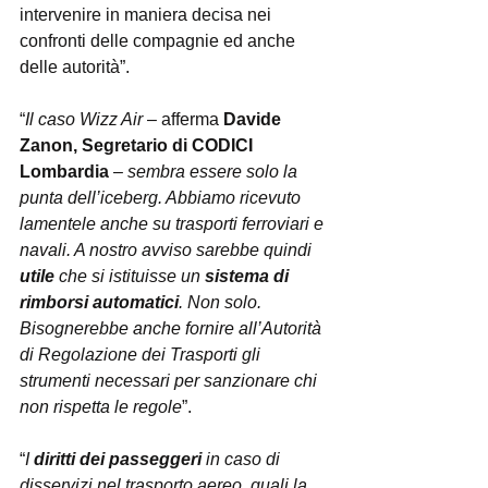
intervenire in maniera decisa nei 
confronti delle compagnie ed anche 
delle autorità”.
“
Il caso Wizz Air 
– afferma 
Davide 
Zanon, Segretario di CODICI 
Lombardia
 – 
sembra essere solo la 
punta dell’iceberg. Abbiamo ricevuto 
lamentele anche su trasporti ferroviari e 
navali. A nostro avviso sarebbe quindi 
utile
 che si istituisse un 
sistema di 
rimborsi automatici
. Non solo. 
Bisognerebbe anche fornire all’Autorità 
di Regolazione dei Trasporti gli 
strumenti necessari per sanzionare chi 
non rispetta le regole
”.
“
I 
diritti dei passeggeri
 in caso di 
disservizi nel trasporto aereo, quali la 