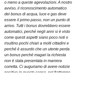
o meno a queste agevolazioni. A nostro 
avviso, il riconoscimento automatico 
dei bonus di acqua, luce e gas deve 
essere il primo passo, non un punto di 
arrivo. Tutti i bonus dovrebbero essere 
automatici, perché negli anni si è visto 
come questi aspetti siano poco noti o 
risultino pochi chiari a molti cittadini e 
perché è assurdo che un utente perda 
un bonus perché magari la richiesta 
non è stata presentata in maniera 
corretta. Ci auguriamo di avere notizie 
positive in questo senso, nel frattempo 
rilanciamo l’invito di Arera a fare la 
dichiarazione Isee per verificare a quali 
bonus si ha diritto, perché mai come 
ora queste agevolazioni sono preziose
”.
Quello delle 
bollette
 è uno dei temi 