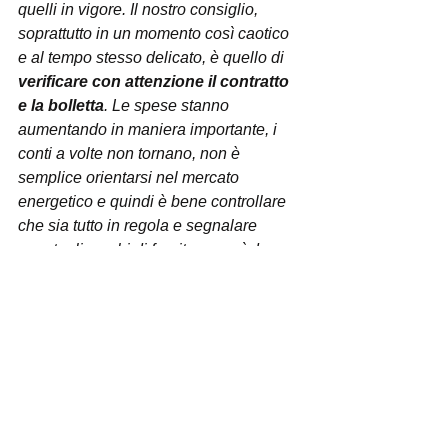
quelli in vigore. Il nostro consiglio, 
soprattutto in un momento così caotico 
e al tempo stesso delicato, è quello di 
verificare con attenzione il contratto 
e la bolletta
. Le spese stanno 
aumentando in maniera importante, i 
conti a volte non tornano, non è 
semplice orientarsi nel mercato 
energetico e quindi è bene controllare 
che sia tutto in regola e segnalare 
eventuali cambi di fornitore, così da 
evitare brutte sorprese, ritrovandosi con 
contratti non richiesti e prezzi 
esorbitanti e ingiusti da pagare
”.
Gli Sportelli dell’associazione CODICI 
sono a disposizione dei consumatori 
per fornire 
assistenza e chiarimenti 
sulle bollette
. In caso di dubbi o 