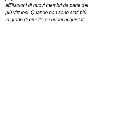
affiliazioni di nuovi membri da parte dei 
più virtuosi. Quando non sono stati più 
in grado di emettere i buoni acquistati 
con i crediti, la colpa è stata fatta 
ricadere sui partner ed i consumatori 
sono stati invitati a convertire i propri 
crediti in denaro che avrebbero 
bonificato. E qui succede il peggio: 
questi soldi non sarebbero mai stati 
bonificati, quindi la società starebbe 
intrattenendo indebitamente centinaia 
ed, in alcuni casi, migliaia di euro dei 
consumatori. Riteniamo fondamentale - 
conclude Zanon 
- che la società dia 
una rapida e chiara risposta a tutti i 
propri clienti e provveda ad effettuare i 
pagamenti dovuti”.