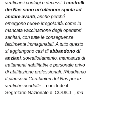
verificarsi contagi e decessi. I
 controlli 
dei Nas sono un’ulteriore spinta ad 
andare avanti
, anche perché 
emergono nuove irregolarità, come la 
mancata vaccinazione degli operatori 
sanitari, con tutte le conseguenze 
facilmente immaginabili. A tutto questo 
si aggiungono casi di 
abbandono di 
anziani
, sovraffollamento, mancanza di 
trattamenti riabilitativi e personale privo 
di abilitazione professionali. Ribadiamo 
il plauso ai Carabinieri del Nas per le 
verifiche condotte – 
conclude il 
Segretario Nazionale di CODICI 
–, ma 
al tempo stesso rinnoviamo l’invito a 
tenere altissima la guardia e, 
rivolgendoci ai parenti degli anziani 
ospiti, a segnalare situazioni poco 
chiare per quanto riguarda le misure 