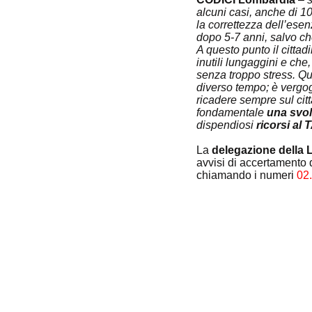
alcuni casi, anche di 10
la correttezza dell’esen
dopo 5-7 anni, salvo che
A questo punto il cittad
inutili lungaggini e che
senza troppo stress. Q
diverso tempo; è vergogn
ricadere sempre sul cit
fondamentale 
una svol
dispendiosi 
ricorsi al
La 
delegazione della 
avvisi di accertamento
chiamando i numeri 
02
ASSOCIAZIONE CODICI LOMBARDIA ETS - C.
SCRIVICI
|
codici.lombardia@codic