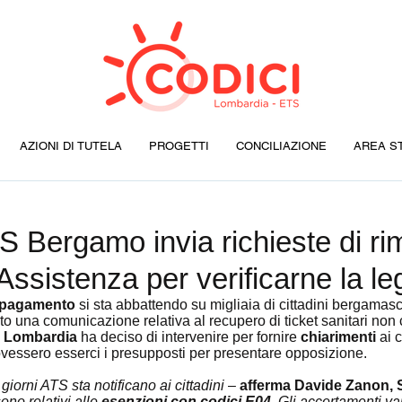
AZIONI DI TUTELA
PROGETTI
CONCILIAZIONE
AREA S
 Bergamo invia richieste di ri
Assistenza per verificarne la leg
i pagamento
 si sta abbattendo su migliaia di cittadini bergamas
ato una comunicazione relativa al recupero di ticket sanitari non c
 Lombardia
 ha deciso di intervenire per fornire 
chiarimenti
 ai 
ovessero esserci i presupposti per presentare opposizione.
 giorni ATS sta notificano ai cittadini 
– 
afferma Davide Zanon, S
sono relativi alle 
esenzioni con codici E04
. Gli accertamenti va