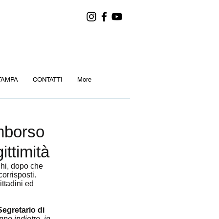
TAMPA
CONTATTI
More
mborso
ittimità
chi, dopo che 
orrisposti. 
cittadini ed 
egretario di 
nno indietro, in 