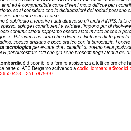
 anni ed è comprensibile come diventi molto difficile per i contr
zione, se si considera che le dichiarazioni dei redditi possono e
 vi siano detrazioni in corso.
ino è obbligato a reperire i dati attraverso gli archivi INPS, fatto
, spesso, spinge i contribuenti a saldare l’importo pur di risolver
ueste comunicazioni sappiamo essere state inviate anche a per
oso. Riteniamo assurdo che i diversi Istituti non dialoghino tra 
tadino, spesso anziano e poco pratico con la burocrazia, l’onere 
ta tecnologica
 per evitare che i cittadini si trovino nella posizi
 TAR
 per dimostrare fatti che già sono presenti negli archivi dei div
Lombardia 
è disponibile a fornire assistenza a tutti coloro che 
 da parte di ATS Bergamo scrivendo a 
codici.lombardia@codici.o
.36503438 – 351.7979897
. 
F. 97253120154 - Associazione di volontariato L.r. 01/08 - Associazione di cons
i.org
CHIAMACI
| 0362.258143