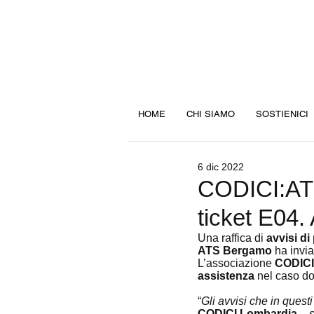
HOME
CHI SIAMO
SOSTIENICI
6 dic 2022
CODICI:ATS
ticket E04. 
Una raffica di 
avvisi d
ATS Bergamo
 ha invi
L’associazione 
CODICI
assistenza
 nel caso d
“
Gli avvisi che in questi
CODICI Lombardia
 –
 